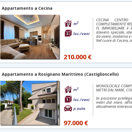
Appartamento a
Cecina
CECINA CENTRO 
2
72
m
COMPLETAMENTE RI
FL IMMOBILIARE è li
davvero speciale, id
3
loc./vani
da vivere, moderna e 
Nel cuore di Cecina, al
210.000 €
Appartamento a
Rosignano Marittimo
(Castiglioncello)
MONOLOCALE COMPL
2
35
m
METRI DAL MARE, CO
In posizione privileg
1
loc./vani
metri dal mare, all’i
attualmente interessa
1
p.auto
97.000 €