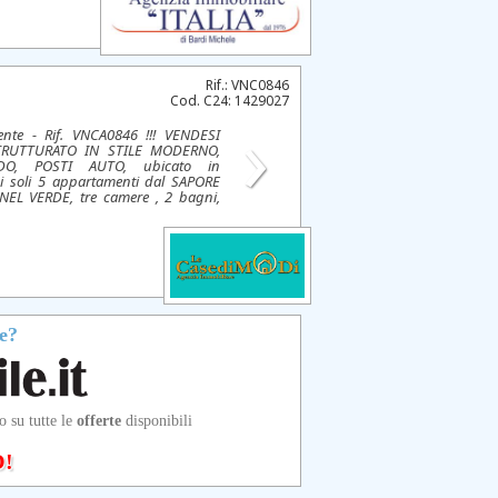
Rif.: VNC0846
Cod. C24: 1429027
›
ente - Rif. VNCA0846 !!! VENDESI
TRUTTURATO IN STILE MODERNO,
O, POSTI AUTO, ubicato in
soli 5 appartamenti dal SAPORE
EL VERDE, tre camere , 2 bagni,
e?
o su tutte le
offerte
disponibili
!