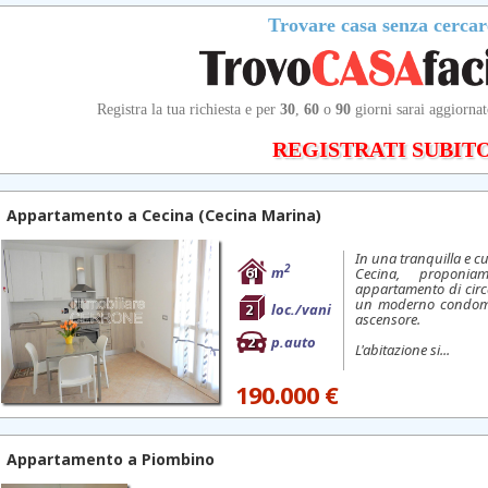
Trovare casa senza cercar
Registra la tua richiesta e per
30
,
60
o
90
giorni sarai aggiornat
REGISTRATI SUBITO
Appartamento a
Cecina
(Cecina Marina)
In una tranquilla e c
2
61
m
Cecina, proponi
appartamento di circ
un moderno condomin
2
loc./vani
ascensore.
2
p.auto
L'abitazione si...
190.000 €
Appartamento a
Piombino