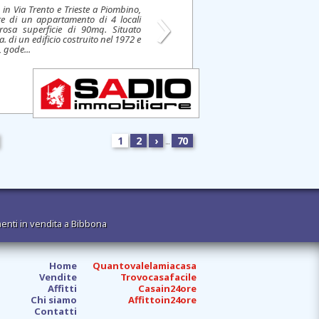
›
 in Via Trento e Trieste a Piombino,
re di un appartamento di 4 locali
osa superficie di 90mq. Situato
a. di un edificio costruito nel 1972 e
, gode...
1
2
›
...
70
enti in vendita a Bibbona
Home
Quantovalelamiacasa
Vendite
Trovocasafacile
Affitti
Casain24ore
Chi siamo
Affittoin24ore
Contatti