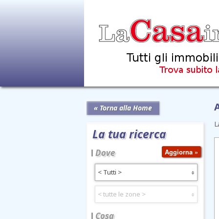
A
« Torna alla Home
L
La tua ricerca
Dove
< Tutti >
< tutte le zone >
Cosa