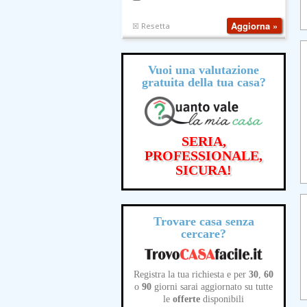
☒ Resetta
Vuoi una valutazione
gratuita
della tua casa?
SERIA,
PROFESSIONALE,
SICURA!
Trovare casa senza
cercare?
Registra la tua richiesta e per
30
,
60
o
90
giorni sarai aggiornato su tutte
le
offerte
disponibili