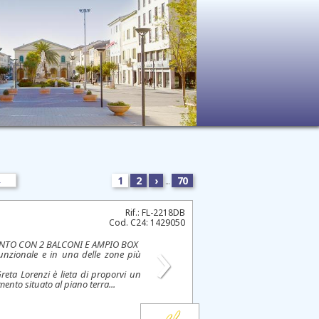
1
2
›
...
70
Rif.: FL-2218DB
Cod. C24: 1429050
›
NTO CON 2 BALCONI E AMPIO BOX
nzionale e in una delle zone più
eta Lorenzi è lieta di proporvi un
ento situato al piano terra...