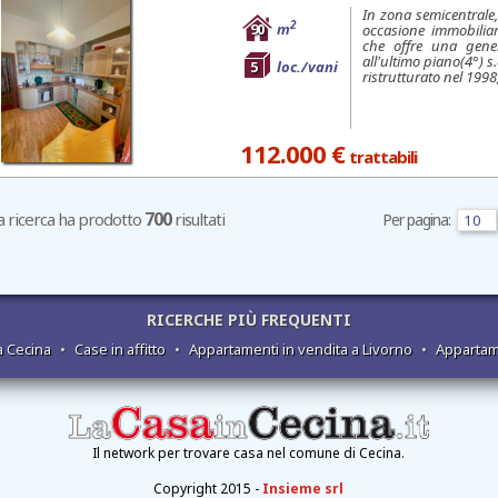
In zona semicentrale,
2
90
m
occasione immobilia
che offre una gener
all'ultimo piano(4°) s.
5
loc./vani
ristrutturato nel 1998
112.000 €
trattabili
700
a ricerca ha prodotto
risultati
Per pagina:
RICERCHE PIÙ FREQUENTI
a Cecina
•
Case in affitto
•
Appartamenti in vendita a Livorno
•
Appartam
Il network per trovare casa nel comune di Cecina.
Copyright 2015 -
Insieme srl