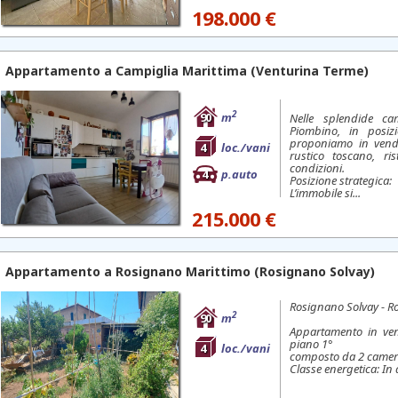
198.000 €
Appartamento a
Campiglia Marittima
(Venturina Terme)
2
90
m
Nelle splendide c
Piombino, in posiz
proponiamo in vendi
4
loc./vani
rustico toscano, ri
condizioni.
4
p.auto
Posizione strategica:
L’immobile si...
215.000 €
Appartamento a
Rosignano Marittimo
(Rosignano Solvay)
Rosignano Solvay - R
2
90
m
Appartamento in ven
piano 1°
4
loc./vani
composto da 2 camer
Classe energetica: In a