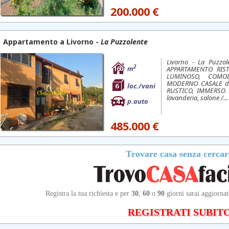
200.000 €
Appartamento a
Livorno
-
La Puzzolente
Livorno - La Puzzol
2
160
m
APPARTAMENTO RIS
LUMINOSO, COMOD
MODERNO CASALE di 
6
loc./vani
RUSTICO, IMMERSO N
lavanderia, salone /...
4
p.auto
485.000 €
Trovare casa senza cercar
Registra la tua richiesta e per
30
,
60
o
90
giorni sarai aggiornat
REGISTRATI SUBITO