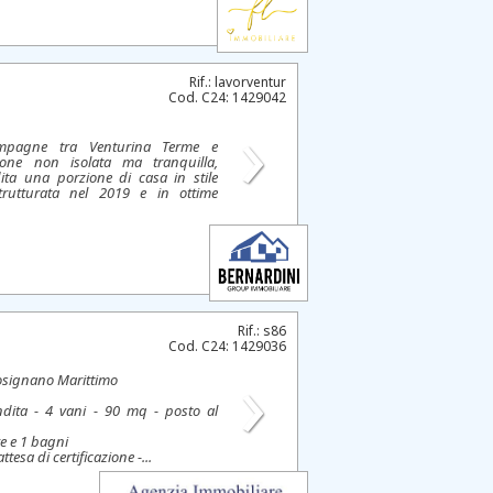
Rif.: lavorventur
Cod. C24: 1429042
›
ampagne tra Venturina Terme e
ione non isolata ma tranquilla,
ta una porzione di casa in stile
strutturata nel 2019 e in ottime
Rif.: s86
Cod. C24: 1429036
›
osignano Marittimo
dita - 4 vani - 90 mq - posto al
e e 1 bagni
ttesa di certificazione -...