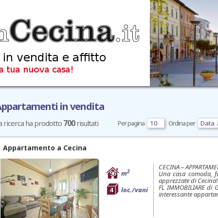
ppartamenti in vendita
700
a ricerca ha prodotto
risultati
Per pagina
Ordina per
Appartamento a
Cecina
CECINA – APPARTAME
2
96
m
Una casa comoda, fu
apprezzate di Cecina!
FL IMMOBILIARE di Gr
4
loc./vani
interessante appartam