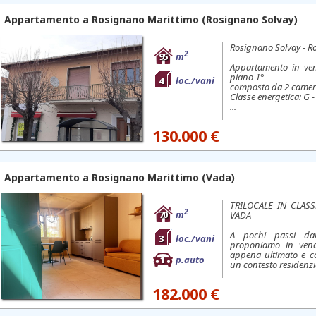
Appartamento a
Rosignano Marittimo
(Rosignano Solvay)
Rosignano Solvay - R
2
95
m
Appartamento in ven
piano 1°
4
loc./vani
composto da 2 camer
Classe energetica: G - 
...
130.000 €
Appartamento a
Rosignano Marittimo
(Vada)
TRILOCALE IN CLAS
2
70
m
VADA
A pochi passi dal
3
loc./vani
proponiamo in vendi
appena ultimato e co
1
p.auto
un contesto residenzia
182.000 €