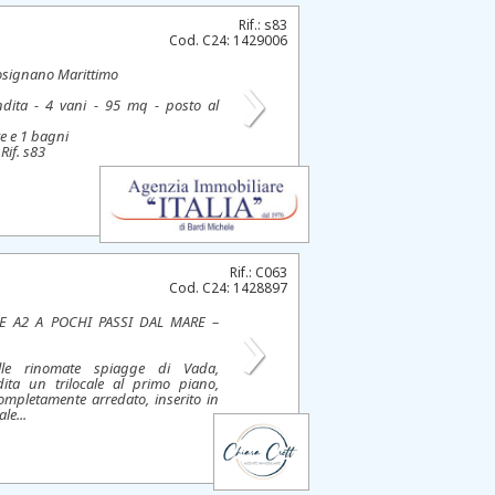
Rif.: s83
Cod. C24: 1429006
›
osignano Marittimo
dita - 4 vani - 95 mq - posto al
e e 1 bagni
Rif. s83
Rif.: C063
Cod. C24: 1428897
›
SE A2 A POCHI PASSI DAL MARE –
le rinomate spiagge di Vada,
ta un trilocale al primo piano,
mpletamente arredato, inserito in
le...