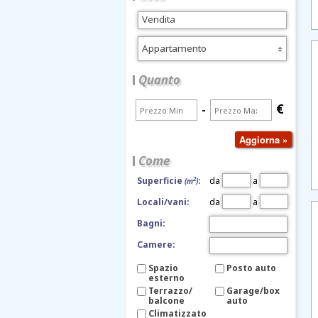
Appartamento
Quanto
€
-
Come
da
a
2
Superficie
:
(m
)
da
a
Locali/vani:
Bagni:
Camere:
Spazio
Posto auto
esterno
Terrazzo/
Garage/box
balcone
auto
Climatizzato