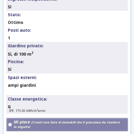
Sì
Stato:
Ottimo
Posti auto:
1
Giardino privato:
2
Sì, di 100 m
Piscina:
Sì
Spazi esterni:
ampi giardini
Classe energetica:
G
2
IPE: 175.00 kWh/m
anno
Mi piace
(Creati una lista di immobili che ti piacciono da rivedere
in seguito)