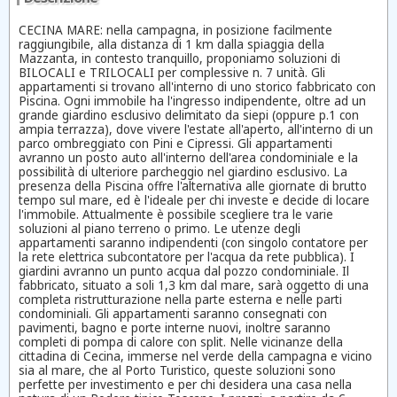
CECINA MARE: nella campagna, in posizione facilmente
raggiungibile, alla distanza di 1 km dalla spiaggia della
Mazzanta, in contesto tranquillo, proponiamo soluzioni di
BILOCALI e TRILOCALI per complessive n. 7 unità. Gli
appartamenti si trovano all'interno di uno storico fabbricato con
Piscina. Ogni immobile ha l'ingresso indipendente, oltre ad un
grande giardino esclusivo delimitato da siepi (oppure p.1 con
ampia terrazza), dove vivere l'estate all'aperto, all'interno di un
parco ombreggiato con Pini e Cipressi. Gli appartamenti
avranno un posto auto all'interno dell'area condominiale e la
possibilità di ulteriore parcheggio nel giardino esclusivo. La
presenza della Piscina offre l'alternativa alle giornate di brutto
tempo sul mare, ed è l'ideale per chi investe e decide di locare
l'immobile. Attualmente è possibile scegliere tra le varie
soluzioni al piano terreno o primo. Le utenze degli
appartamenti saranno indipendenti (con singolo contatore per
la rete elettrica subcontatore per l'acqua da rete pubblica). I
giardini avranno un punto acqua dal pozzo condominiale. Il
fabbricato, situato a soli 1,3 km dal mare, sarà oggetto di una
completa ristrutturazione nella parte esterna e nelle parti
condominiali. Gli appartamenti saranno consegnati con
pavimenti, bagno e porte interne nuovi, inoltre saranno
completi di pompa di calore con split. Nelle vicinanze della
cittadina di Cecina, immerse nel verde della campagna e vicino
sia al mare, che al Porto Turistico, queste soluzioni sono
perfette per investimento e per chi desidera una casa nella