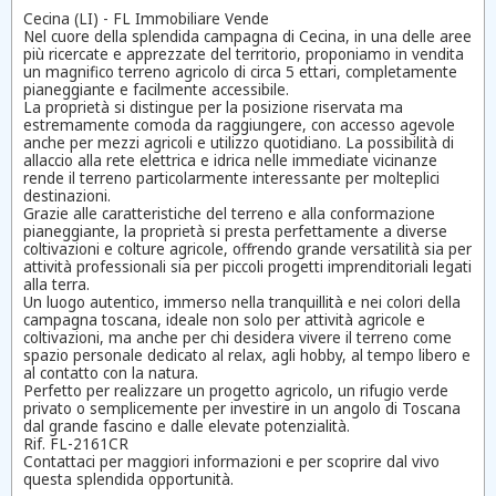
Cecina (LI) - FL Immobiliare Vende
Nel cuore della splendida campagna di Cecina, in una delle aree
più ricercate e apprezzate del territorio, proponiamo in vendita
un magnifico terreno agricolo di circa 5 ettari, completamente
pianeggiante e facilmente accessibile.
La proprietà si distingue per la posizione riservata ma
estremamente comoda da raggiungere, con accesso agevole
anche per mezzi agricoli e utilizzo quotidiano. La possibilità di
allaccio alla rete elettrica e idrica nelle immediate vicinanze
rende il terreno particolarmente interessante per molteplici
destinazioni.
Grazie alle caratteristiche del terreno e alla conformazione
pianeggiante, la proprietà si presta perfettamente a diverse
coltivazioni e colture agricole, offrendo grande versatilità sia per
attività professionali sia per piccoli progetti imprenditoriali legati
alla terra.
Un luogo autentico, immerso nella tranquillità e nei colori della
campagna toscana, ideale non solo per attività agricole e
coltivazioni, ma anche per chi desidera vivere il terreno come
spazio personale dedicato al relax, agli hobby, al tempo libero e
al contatto con la natura.
Perfetto per realizzare un progetto agricolo, un rifugio verde
privato o semplicemente per investire in un angolo di Toscana
dal grande fascino e dalle elevate potenzialità.
Rif. FL-2161CR
Contattaci per maggiori informazioni e per scoprire dal vivo
questa splendida opportunità.