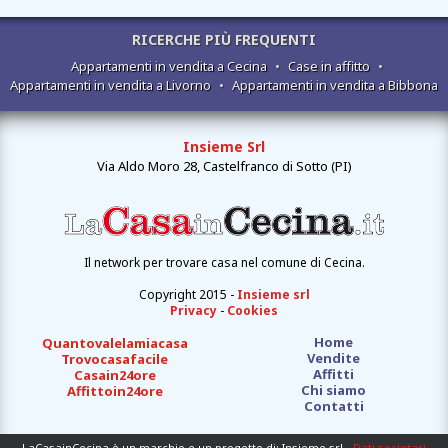
RICERCHE PIÙ FREQUENTI
Appartamenti in vendita a Cecina
•
Case in affitto
•
Appartamenti in vendita a Livorno
•
Appartamenti in vendita a Bibbona
Insieme Srl
Via Aldo Moro 28, Castelfranco di Sotto (PI)
Il network per trovare casa nel comune di Cecina.
Copyright 2015 -
Insieme srl
Privacy
-
Cookies
Home
Quantovalelamiacasa
Vendite
Trovocasafacile
Affitti
Casain24ore
Chi siamo
Affittoin24ore
Contatti
LaCasainCecina è un marchio e un progetto di: Insieme srl -
Dati societari