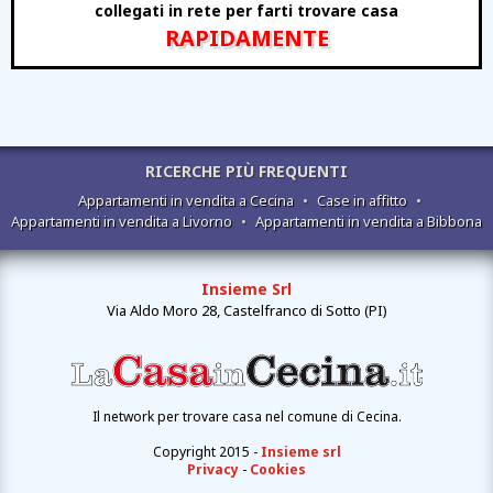
collegati in rete per farti trovare casa
RAPIDAMENTE
RICERCHE PIÙ FREQUENTI
Appartamenti in vendita a Cecina
•
Case in affitto
•
Appartamenti in vendita a Livorno
•
Appartamenti in vendita a Bibbona
Insieme Srl
Via Aldo Moro 28, Castelfranco di Sotto (PI)
Il network per trovare casa nel comune di Cecina.
Copyright 2015 -
Insieme srl
Privacy
-
Cookies